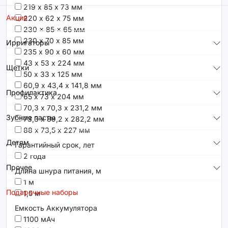
219 х 85 х 73 мм
Акция
220 х 62 х 75 мм
230 x 85 x 65 мм
230 х 70 х 85 мм
Ирригаторы
235 х 90 х 60 мм
43 х 53 х 224 мм
Щетки
50 х 33 х 125 мм
60,9 х 43,4 х 141,8 мм
Профилактика
65 х 73 х 204 мм
70,3 х 70,3 х 231,2 мм
Зубные пасты
73,3 х 89,2 х 282,2 мм
88 х 73,5 х 227 мм
Детям
Гарантийный срок, лет
2 года
Прочее
Длина шнура питания, м
1 м
Подарочные наборы
1,5 м
Емкость Аккумулятора
1100 мАч