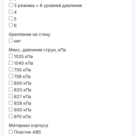
3 режима + 6 уровней давления
4
5
6
Крепление на стену
нет
Макс. давление струи, кПа
1035 кПа
1040 кПа
700 кПа
758 кПа
800 кПа
820 кПа
827 кПа
828 кПа
900 кПа
970 кПа
Материал корпуса
Пластик ABS