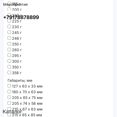
155 г
Мероприятия
200 г
220 г
+79178878899
225 г
230 г
245 г
246 г
250 г
260 г
295 г
300 г
350 г
358 г
Габариты, мм
127 х 63 х 33 мм
180 х 70 х 63 мм
205 х 65 х 75 мм
205 х 74 х 58 мм
210 х 67 х 63 мм
Каталог
215 х 65 х 85 мм