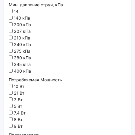
Мин. давление струи, кПа
14
140 кПа
200 кПа
207 кПа
210 кПа
240 кПа
275 кПа
280 кПа
345 кПа
400 кПа
Потребляемая Мощность
10 Вт
21 Вт
3 Вт
5 Вт
7,4 Вт
8 Вт
9 Вт
Производитель