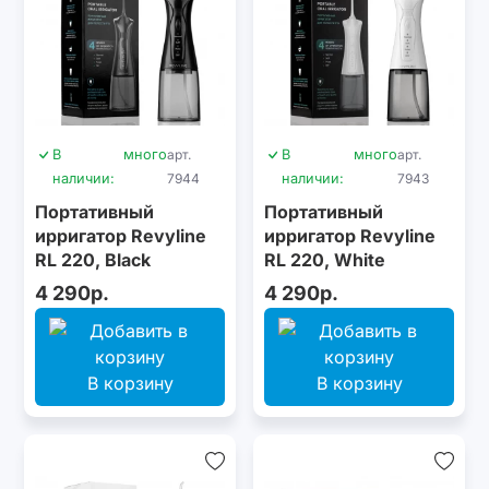
В
много
арт.
В
много
арт.
наличии:
7944
наличии:
7943
Портативный
Портативный
ирригатор Revyline
ирригатор Revyline
RL 220, Black
RL 220, White
4 290р.
4 290р.
В корзину
В корзину