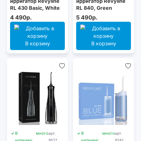
ирригатор Revyline
ирригатор Revyline
RL 430 Basic, White
RL 840, Green
4 490р.
5 490р.
В корзину
В корзину
В
много
арт.
В
много
арт.
наличии:
9527
наличии:
9241