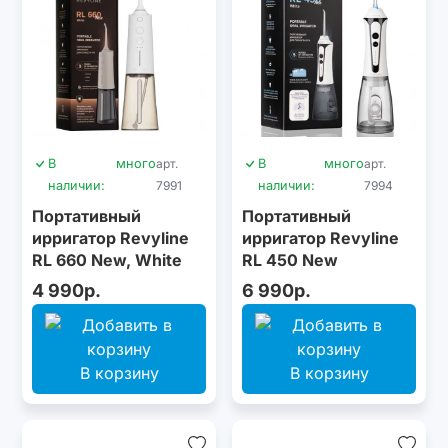
В
много
арт.
В
много
арт.
наличии:
7991
наличии:
7994
Портативный
Портативный
ирригатор Revyline
ирригатор Revyline
RL 660 New, White
RL 450 New
4 990р.
6 990р.
В корзину
В корзину