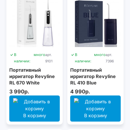
В
много
арт.
В
много
арт.
наличии:
9101
наличии:
7396
Портативный
Портативный
ирригатор Revyline
ирригатор Revyline
RL 670 White
RL 410 Blue
3 990р.
4 990р.
В корзину
В корзину