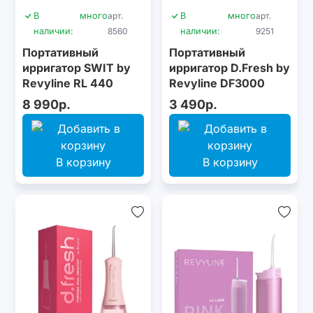
В
много
арт.
В
много
арт.
наличии:
8560
наличии:
9251
Портативный
Портативный
ирригатор SWIT by
ирригатор D.Fresh by
Revyline RL 440
Revyline DF3000
Black
Mint
8 990р.
3 490р.
В корзину
В корзину