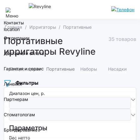
Йошкар-Ола
Контакты
Главная
Ирригаторы
Портативные
О компании
Портативные
35 товаров
ирригаторы Revyline
Доставка и оплата
Гарантия и сервис
Стационарные
Портативные
Наборы
Насадки
Фильтры
Линейки
Диапазон цен, р.
Партнерам
Стоматологам
Параметры
Брендирование
Вес нетто