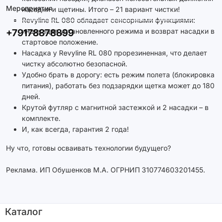
Мероприятия
насадки и щетины. Итого – 21 вариант чистки!
Revyline RL 080 обладает сенсорными функциями:
+79178878899
индикация установленного режима и возврат насадки в
стартовое положение.
Насадка у Revyline RL 080 прорезиненная, что делает
чистку абсолютно безопасной.
Удобно брать в дорогу: есть режим полета (блокировка
питания), работать без подзарядки щетка может до 180
дней.
Крутой футляр с магнитной застежкой и 2 насадки – в
комплекте.
И, как всегда, гарантия 2 года!
Ну что, готовы осваивать технологии будущего?
Реклама. ИП Обушенков М.А. ОГРНИП 310774603201455.
Каталог