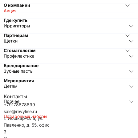
О компании
Акция
Где купить
Ирригаторы
Партнерам
Щетки
Стоматологам
Профилактика
Брендирование
Зубные пасты
Мероприятия
Детям
Контакты
Прочее
+79178878899
sale@revyline.ru
Подарочные наборы
г. Йошкар-Ола, ул.
Павленко, д. 55, офис
3