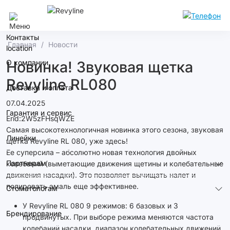
Йошкар-Ола
Контакты
Главная
Новости
О компании
Новинка! Звуковая щетка
Revyline RL080
Доставка и оплата
07.04.2025
Гарантия и сервис
Erid:2W5zFHsqWZE
Самая высокотехнологичная новинка этого сезона, звуковая
Линейки
щетка Revyline RL 080, уже здесь!
Ее суперсила – абсолютно новая технология двойных
Партнерам
колебаний (выметающие движения щетины и колебательные
движения насадки). Это позволяет вычищать налет и
полировать эмаль еще эффективнее.
Стоматологам
У Revyline RL 080 9 режимов: 6 базовых и 3
Брендирование
продвинутых. При выборе режима меняются частота
колебаний насадки, диапазон колебательных движений